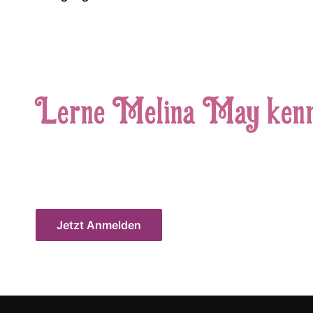
Lerne Melina May ken
Triff sie in der Webcam oder im Ch
und habt Spaß miteinander!
Jetzt Anmelden